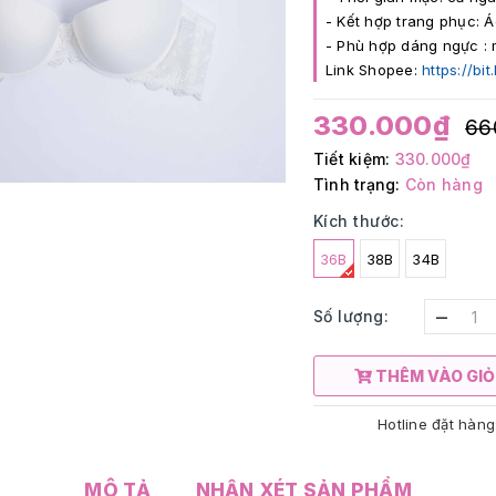
- Kết hợp trang phục: Á
- Phù hợp dáng ngực : 
Link Shopee:
https://bi
330.000₫
66
Tiết kiệm:
330.000₫
Tình trạng:
Còn hàng
Kích thước:
36B
38B
34B
–
Số lượng:
THÊM VÀO GIỎ
Hotline đặt hàng
MÔ TẢ
NHẬN XÉT SẢN PHẨM