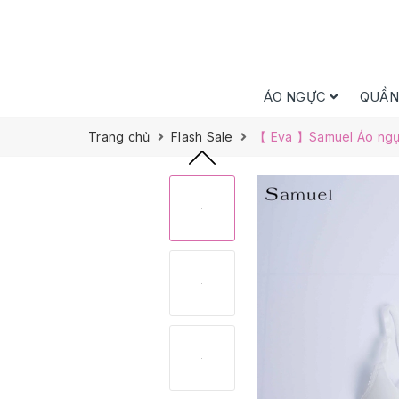
ÁO NGỰC
QUẦN
Trang chủ
Flash Sale
【 Eva 】Samuel Áo ngực 