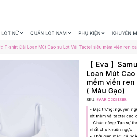
 LÓT NỮ
QUẦN LÓT NAM
PHỤ KIỆN
KHUYẾN M
T-shirt Đài Loan Mút Cao su Lót Vải Tactel siêu mềm viền ren 
【 Eva 】Samuel
Loan Mút Cao s
mềm viền ren
( Màu Gạo)
SKU:
EVARIC205136B
- Đặc trưng: nguyên ng
lót thêm vải tactel cao
- Chức năng: Tạo sự th
nhất cho khuôn ngực
- Thời gian mặc: cả ng