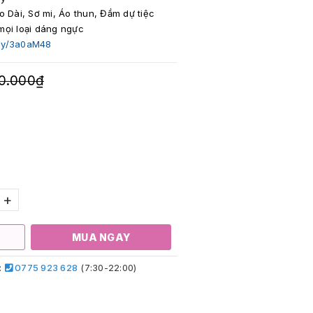
o Dài, Sơ mi, Áo thun, Đầm dự tiệc
mọi loại dáng ngực
t.ly/3a0aM48
0.000₫
+
MUA NGAY
:
0775 923 628
(7:30-22:00)