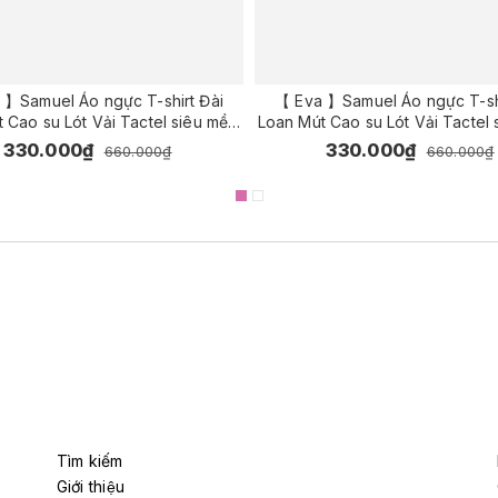
 】Samuel Áo ngực T-shirt Đài
【 Eva 】Samuel Áo ngực T-shi
 Cao su Lót Vải Tactel siêu mềm
Loan Mút Cao su Lót Vải Tactel
n cao cấp nguyên ngực ( Màu Đỏ
viền ren cao cấp nguyên ngự
330.000₫
330.000₫
660.000₫
660.000₫
)
Xanh Đậm )
Tìm kiếm
Giới thiệu