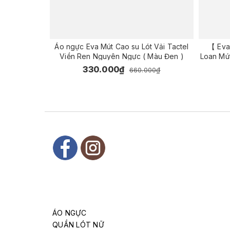
Áo ngực Eva Mút Cao su Lót Vải Tactel
【 Eva
Viền Ren Nguyên Ngực ( Màu Đen )
Loan Mút
viền re
330.000₫
660.000₫
ÁO NGỰC
QUẦN LÓT NỮ