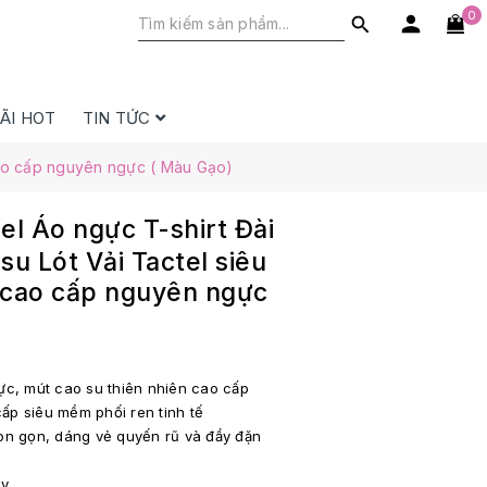
0
ÃI HOT
TIN TỨC
cao cấp nguyên ngực ( Màu Gạo)
 Áo ngực T-shirt Đài
u Lót Vải Tactel siêu
 cao cấp nguyên ngực
ực, mút cao su thiên nhiên cao cấp
 cấp siêu mềm phối ren tinh tế
on gọn, dáng vẻ quyến rũ và đầy đặn
ày