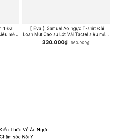
rt Đài
【 Eva 】Samuel Áo ngực T-shirt Đài
【 Eva 】Sa
 siêu mềm
Loan Mút Cao su Lót Vải Tactel siêu mềm
Loan Mút Ca
c ( Màu
viền ren cao cấp nguyên ngực ( Màu
viền ren ca
330.000₫
33
660.000₫
Nho)
Kiến Thức Về Áo Ngực
Chăm sóc Nội Y