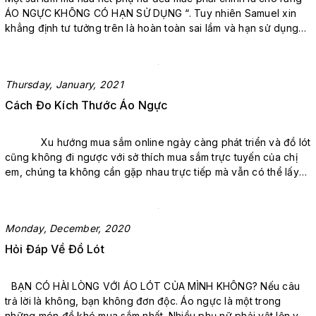
ÁO NGỰC KHÔNG CÓ HẠN SỬ DỤNG “. Tuy nhiên Samuel xin
khẳng định tư tưởng trên là hoàn toàn sai lầm và hạn sử dụng
của chiếc áo ngực bạn đang mặc tùy thuộc vào cách bạn sử
dụng và bảo quản tốt hay chưa ? Thông thường một chiếc áo
ngực ...
Thursday, January, 2021
Cách Đo Kích Thước Áo Ngực
Xu hướng mua sắm online ngày càng phát triển và đồ lót
cũng không đi ngược với sở thích mua sắm trực tuyến của chị
em, chúng ta không cần gặp nhau trực tiếp mà vẫn có thể lấy
số đo tại nhà, vì vậy chúng tôi vẫn có thể tìm thấy một chiếc áo
ngực phù ...
Monday, December, 2020
Hỏi Đáp Về Đồ Lót
BẠN CÓ HÀI LÒNG VỚI ÁO LÓT CỦA MÌNH KHÔNG? Nếu câu
trả lời là không, bạn không đơn độc. Áo ngực là một trong
những món đồ khó mua sắm nhất. Nhiều phụ nữ phải vật lộn với