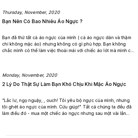
vẻ giống như vậy, với những chiếc ...
Thursday, November, 2020
Bạn Nên Có Bao Nhiêu Áo Ngực ?
Bạn đã thử tất cả áo ngực của mình ( cả áo ngực dán và thậm
chí không mặc áo) nhưng không có gì phù hợp. Bạn không
chắc mình có thể làm việc thoải mái với chiếc áo lót mà mình có
hay không hay bạn cần mua một cái mới cho trang phục của
mình. Nghe có vẻ quen? Đừng lo lắng, chún...
Monday, November, 2020
2 Lý Do Thật Sự Làm Bạn Khó Chịu Khi Mặc Áo Ngực
“Lắc lư, ngọ nguậy, , ouch! Tôi yêu bộ ngực của mình, nhưng
tôi ghét áo ngực của mình. Cứu giúp!" Tất cả chúng ta đều đã
làm điều đó - mua một chiếc áo ngực nhưng sau một vài lần
mặc lại quyết định rằng chúng ta muốn hét lên vì đau hoặc khó
chịu. Nếu bạn từng cảm thấy tội lỗi vì những ...