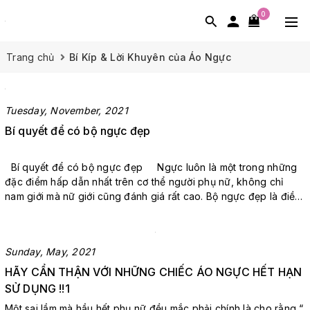
0
Trang chủ
Bí Kíp & Lời Khuyên của Áo Ngực
Tuesday, November, 2021
Bí quyết để có bộ ngực đẹp
Bí quyết để có bộ ngực đẹp Ngực luôn là một trong những
đặc điểm hấp dẫn nhất trên cơ thể người phụ nữ, không chỉ
nam giới mà nữ giới cũng đánh giá rất cao. Bộ ngực đẹp là điều
mà mọi phụ nữ đều mong muốn có được. Một chiếc áo khoét cổ
sâu hoặc một chiếc váy sẽ đẹp hơn khi ...
Sunday, May, 2021
HÃY CẨN THẬN VỚI NHỮNG CHIẾC ÁO NGỰC HẾT HẠN
SỬ DỤNG !!1
Một sai lầm mà hầu hết phụ nữ đều mắc phải chính là cho rằng “