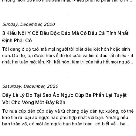
việc tìm kiếm sự phù hợp hoàn hảo. Trên thực tế, 8/10 phụ nữ
đang mặc sai kích cỡ áo ngực. Chúng tô...
Sunday, December, 2020
3 Kiểu Nội Y Cô Dâu Độc Đáo Mà Cô Dâu Cá Tính Nhất
Định Phải Có
Tôi đang ở độ tuổi mà mọi người tôi biết đều kết hôn hoặc sinh
con. Do đó, tôi được hỏi về đồ lót cưới và tìm ở đâu rất nhiều - ít
nhất hai tuần một lần. Khi kết hôn, tâm trí của hầu hết mọi người
đều chuyển sang trang phục định hình nhưng tôi nghĩ rằng
không ai nên cảm thấy như bị buộ...
Saturday, December, 2020
Đây Là Lý Do Tại Sao Áo Ngực Cúp Ba Phần Lại Tuyệt
Vời Cho Vòng Một Đầy Đặn
Từ nửa cúp đến cúp đầy và từ chống đẩy đến tụt xuống, có thể
khó tìm ra loại áo ngực nào phù hợp nhất với bạn. Nhưng nếu
bạn toàn vỡ, có một áo ngực bạn hoàn toàn có biết về - ba
phần tách áo ngực. Áo lót cúp ngực ba phần là gì? Nghe thì có