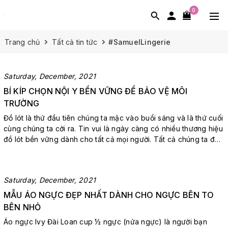
0
Trang chủ
Tất cả tin tức
#SamuelLingerie
Saturday, December, 2021
BÍ KÍP CHỌN NỘI Y BỀN VỮNG ĐỂ BẢO VỆ MÔI
TRƯỜNG
Đồ lót là thứ đầu tiên chúng ta mặc vào buổi sáng và là thứ cuối
cùng chúng ta cởi ra. Tin vui là ngày càng có nhiều thương hiệu
đồ lót bền vững dành cho tất cả mọi người. Tất cả chúng ta đều
có thể thừa nhận rằng những chiếc quần lót nữ thoải mái thực
sự có thể tạo nên một ngày của chúng ta. Đó ...
Saturday, December, 2021
MẪU ÁO NGỰC ĐẸP NHẤT DÀNH CHO NGỰC BÊN TO
BÊN NHỎ
Áo ngực Ivy Đài Loan cup ½ ngực (nửa ngực) là người bạn