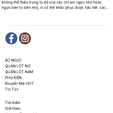
không thể thiếu trong tủ đồ của các chị em ngực nhỏ hoặc
ngực bên to bên nhỏ, vì có thể khắc phục được hầu hết các
vấn đề vòng 1 nhỏ của chị em. Ngực bên to bên nhỏ là một điều
phổ biến! Nếu bạn có ngực nhỏ hoặc ngực bên to bên nhỏ
hơn...
ÁO NGỰC
QUẦN LÓT NỮ
QUẦN LÓT NAM
PHỤ KIỆN
Khuyến Mãi HOT
Tin Tức
Tìm kiếm
Giới thiệu