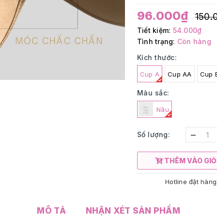
96.000₫
150.
Tiết kiệm:
54.000₫
Tình trạng:
Còn hàng
Kích thước:
Cup A
Cup AA
Cup 
Màu sắc:
Nâu
–
Số lượng:
THÊM VÀO GIỎ
Hotline đặt hàng
MÔ TẢ
NHẬN XÉT SẢN PHẨM