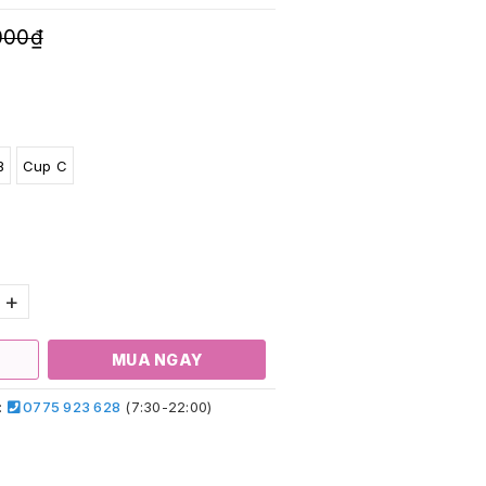
000₫
B
Cup C
+
MUA NGAY
:
0775 923 628
(7:30-22:00)