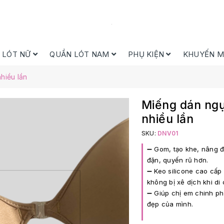
 LÓT NỮ
QUẦN LÓT NAM
PHỤ KIỆN
KHUYẾN M
hiều lần
Miếng dán ngự
nhiều lần
SKU:
DNV01
➖ Gom, tạo khe, nâng đ
đặn, quyến rũ hơn.
➖ Keo silicone cao cấp
không bị xê dịch khi di
➖ Giúp chị em chinh phụ
đẹp của mình.