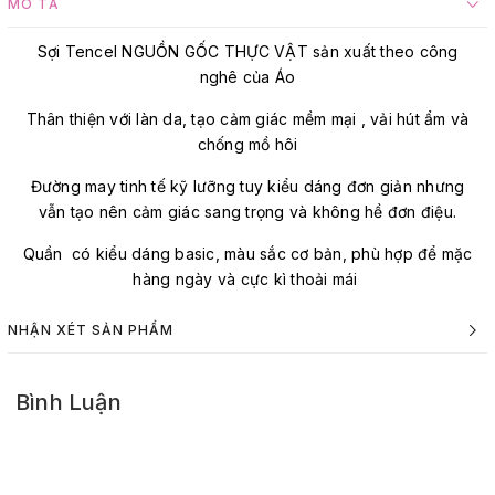
MÔ TẢ
Sợi Tencel NGUỒN GỐC THỰC VẬT sản xuất theo công
nghê của Áo
Thân thiện với làn da, tạo cảm giác mềm mại , vải hút ẩm và
chống mồ hôi
Đường may tinh tế kỹ lưỡng tuy kiểu dáng đơn giản nhưng
vẫn tạo nên cảm giác sang trọng và không hề đơn điệu.
Quần có kiểu dáng basic, màu sắc cơ bản, phù hợp để mặc
hàng ngày và cực kì thoải mái
NHẬN XÉT SẢN PHẨM
Bình Luận