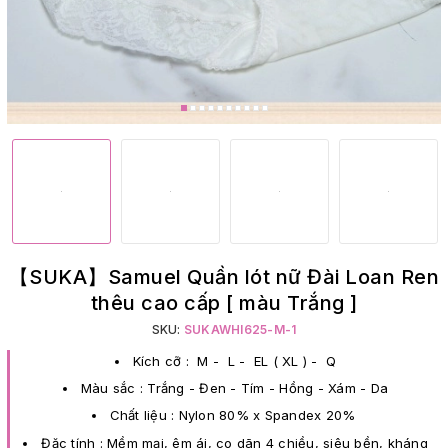
【SUKA】Samuel Quần lót nữ Đài Loan Ren
thêu cao cấp [ màu Trắng ]
SKU:
SUKAWHI625-M-1
Kích cỡ : M - L - EL ( XL ) - Q
Màu sắc : Trắng - Đen - Tím - Hồng - Xám - Da
Chất liệu : Nylon 80% x Spandex 20%
Đặc tính : Mềm mại, êm ái, co dãn 4 chiều, siêu bền, kháng