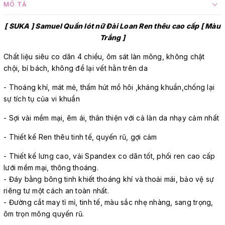
MÔ TẢ
[ SUKA ] Samuel Quần lót nữ Đài Loan Ren thêu cao cấp [ Màu
Trắng ]
Chất liệu siêu co dãn 4 chiều, ôm sát làn mông, không chật
chội, bí bách, không để lại vết hằn trên da
- Thoáng khí, mát mẻ, thấm hút mồ hôi ,kháng khuẩn,chống lại
sự tích tụ của vi khuẩn
- Sợi vải mềm mại, êm ái, thân thiện với cả làn da nhạy cảm nhất
- Thiết kế Ren thêu tinh tế, quyến rũ, gợi cảm
- Thiết kế lưng cao, vải Spandex co dãn tốt, phối ren cao cấp
lưới mềm mại, thông thoáng.
- Đáy bằng bông tinh khiết thoáng khí và thoải mái, bảo vệ sự
riêng tư một cách an toàn nhất.
- Đường cắt may tỉ mỉ, tinh tế, màu sắc nhẹ nhàng, sang trọng,
ôm trọn mông quyến rũ.