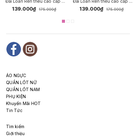
Đài Loan Ren thêu cao cấp [
Đài Loan Ren thêu cao cấp [
Màu Da ]
Màu Tím ]
139.000₫
139.000₫
175.000₫
175.000₫
ÁO NGỰC
QUẦN LÓT NỮ
QUẦN LÓT NAM
PHỤ KIỆN
Khuyến Mãi HOT
Tin Tức
Tìm kiếm
Giới thiệu