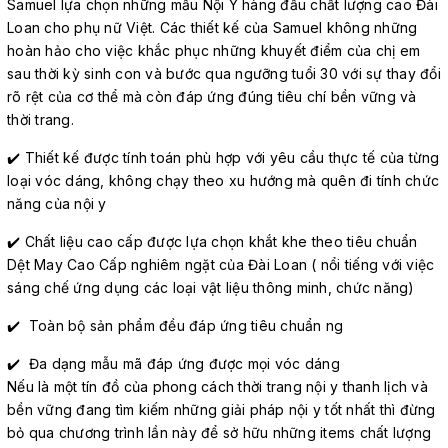
Samuel lựa chọn những mẫu Nội Y hàng đầu chất lượng cao Đài
Loan cho phụ nữ Việt. Các thiết kế của Samuel không những
hoàn hảo cho việc khắc phục những khuyết điểm của chị em
sau thời kỳ sinh con và bước qua ngưỡng tuổi 30 với sự thay đổi
rõ rệt của cơ thể mà còn đáp ứng đúng tiêu chí bền vững và
thời trang.
✔️ Thiết kế được tính toán phù hợp với yêu cầu thực tế của từng
loại vóc dáng, không chạy theo xu hướng mà quên đi tính chức
năng của nội y
✔️ Chất liệu cao cấp được lựa chọn khắt khe theo tiêu chuẩn
Dệt May Cao Cấp nghiêm ngặt của Đài Loan ( nổi tiếng với việc
sáng chế ứng dụng các loại vật liệu thông minh, chức năng)
✔️ Toàn bộ sản phẩm đều đáp ứng tiêu chuẩn ng
✔️ Đa dạng mẫu mã đáp ứng được mọi vóc dáng
Nếu là một tín đồ của phong cách thời trang nội y thanh lịch và
bền vững đang tìm kiếm những giải pháp nội y tốt nhất thì đừng
bỏ qua chương trình lần này để sở hữu những items chất lượng