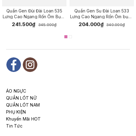
Quần Gen Đùi Đài Loan 535
Quần Gen Su Đài Loan 533
Lưng Cao Ngang Rốn Ôm Bụng
Lưng Cao Ngang Rốn Ôm bụng
Săn Mông vải Su Cao Cấp 20%
dưới rốn săn mông định hình
241.500₫
204.000₫
345.000₫
340.000₫
Spandex siêu co giãn Gen
body
không đường viền
ÁO NGỰC
QUẦN LÓT NỮ
QUẦN LÓT NAM
PHỤ KIỆN
Khuyến Mãi HOT
Tin Tức