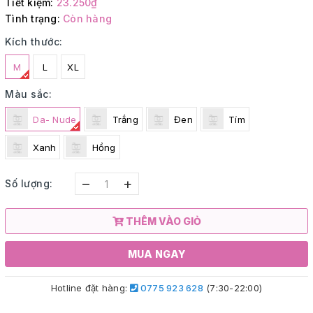
Tiết kiệm:
23.250₫
Tình trạng:
Còn hàng
Kích thước:
M
L
XL
Màu sắc:
Da- Nude
Trắng
Đen
Tím
Xanh
Hồng
–
+
Số lượng:
THÊM VÀO GIỎ
MUA NGAY
Hotline đặt hàng:
0775 923 628
(7:30-22:00)