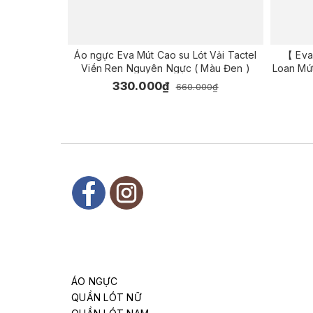
Áo ngực Eva Mút Cao su Lót Vải Tactel
【 Eva
Viền Ren Nguyên Ngực ( Màu Đen )
Loan Mút
viền re
330.000₫
660.000₫
ÁO NGỰC
QUẦN LÓT NỮ