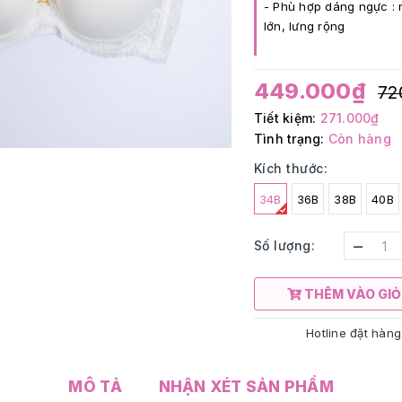
- Phù hợp dáng ngực : 
lớn, lưng rộng
449.000₫
72
Tiết kiệm:
271.000₫
Tình trạng:
Còn hàng
Kích thước:
34B
36B
38B
40B
–
Số lượng:
THÊM VÀO GIỎ
Hotline đặt hàng
MÔ TẢ
NHẬN XÉT SẢN PHẨM