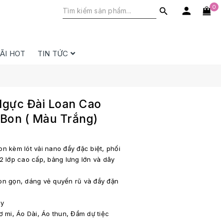
0
ÃI HOT
TIN TỨC
gực Đài Loan Cao
Bon ( Màu Trắng)
n kèm lót vải nano đẩy đặc biệt, phối
2 lớp cao cấp, bảng lưng lớn và dây
on gọn, dáng vẻ quyến rũ và đầy đặn
ày
ơ mi, Áo Dài, Áo thun, Đầm dự tiệc