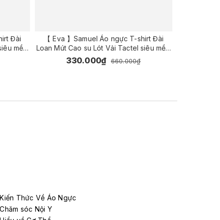
rt Đài
【 Eva 】Samuel Áo ngực T-shirt Đài
【 Eva 】Sa
 siêu mềm
Loan Mút Cao su Lót Vải Tactel siêu mềm
Loan Mút Ca
c ( Màu
viền ren cao cấp nguyên ngực ( Màu
viền ren 
330.000₫
33
660.000₫
Nho)
Kiến Thức Về Áo Ngực
Chăm sóc Nội Y