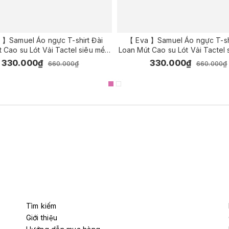
 】Samuel Áo ngực T-shirt Đài
【 Eva 】Samuel Áo ngực T-shi
 Cao su Lót Vải Tactel siêu mềm
Loan Mút Cao su Lót Vải Tactel
n cao cấp nguyên ngực ( Màu Đỏ
viền ren cao cấp nguyên ngự
330.000₫
330.000₫
660.000₫
660.000₫
)
Xanh Đậm )
Tìm kiếm
Giới thiệu