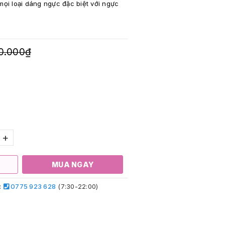
mọi loại dáng ngực đặc biệt với ngực
0.000₫
+
MUA NGAY
:
0775 923 628
(7:30-22:00)