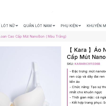
 LÓT NỮ
QUẦN LÓT NAM
PHỤ KIỆN
KHUYẾN M
Loan Cao Cấp Mút NanoBon ( Màu Trắng)
【 Kara 】Áo N
Cấp Mút Nano
SKU:
KARARIC911336B
- Đặc trưng: mút nanobo
ren cúp và dây đai ren 
liền áo
- Chức năng: Tạo sự th
nhất cho khuôn ngực
- Thời gian mặc: cả ng
- Kết hợp trang phục: S