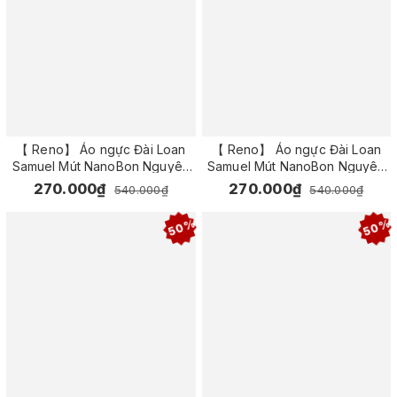
【 Reno】 Áo ngực Đài Loan
【 Reno】 Áo ngực Đài Loan
Samuel Mút NanoBon Nguyên
Samuel Mút NanoBon Nguyên
Ngực Siêu Nâng ( Màu Đen )
Ngực Siêu Nâng ( Màu Da Đậm
270.000₫
270.000₫
540.000₫
540.000₫
)
50%
50%