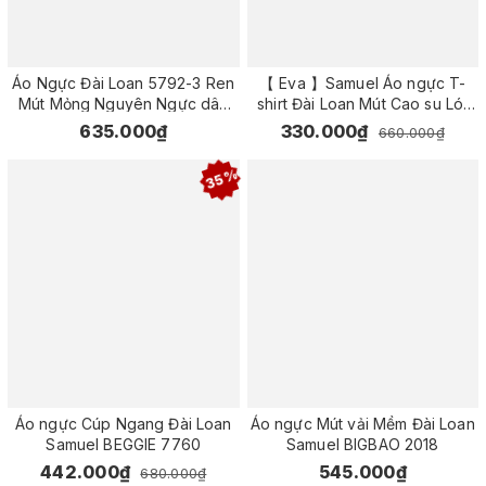
Áo Ngực Đài Loan 5792-3 Ren
【 Eva 】Samuel Áo ngực T-
Mút Mỏng Nguyên Ngực dây
shirt Đài Loan Mút Cao su Lót
liền Bảng lưng lớn ôm gọn
Vải Tactel siêu mềm viền ren
635.000₫
330.000₫
660.000₫
chuyên bra ngực lớn và hông
cao cấp nguyên ngực ( Màu
có nhiều thịt
Gạo)
35%
Áo ngực Cúp Ngang Đài Loan
Áo ngực Mút vải Mềm Đài Loan
Samuel BEGGIE 7760
Samuel BIGBAO 2018
442.000₫
545.000₫
680.000₫