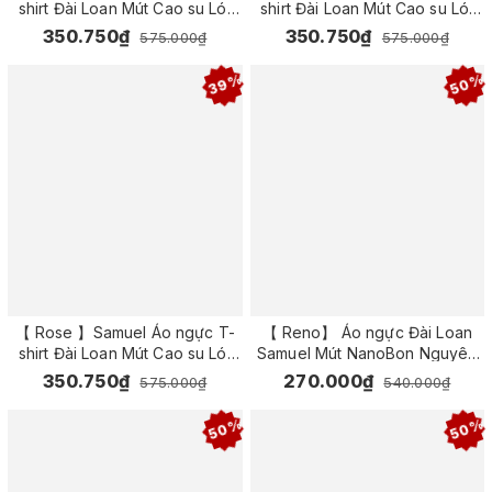
shirt Đài Loan Mút Cao su Lót
shirt Đài Loan Mút Cao su Lót
Vải Tactel siêu mềm viền ren
Vải Tactel siêu mềm viền ren
350.750₫
350.750₫
575.000₫
575.000₫
cao cấp nguyên ngực ( Màu
cao cấp nguyên ngực ( Màu
Tím Cà)
Nho)
39%
50%
【 Rose 】Samuel Áo ngực T-
【 Reno】 Áo ngực Đài Loan
shirt Đài Loan Mút Cao su Lót
Samuel Mút NanoBon Nguyên
Vải Tactel siêu mềm viền ren
Ngực Siêu Nâng ( Màu Hồng )
350.750₫
270.000₫
575.000₫
540.000₫
cao cấp nguyên ngực ( Màu Da
Nhạt)
50%
50%