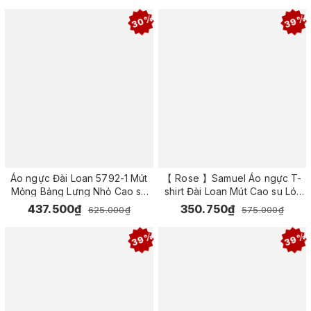
30%
39%
Áo ngực Đài Loan 5792-1 Mút
【 Rose 】Samuel Áo ngực T-
Mỏng Bảng Lưng Nhỏ Cao su
shirt Đài Loan Mút Cao su Lót
Ép Cao Cấp Siêu Mềm Nguyên
Vải Tactel siêu mềm viền ren
437.500₫
350.750₫
625.000₫
575.000₫
Ngực
cao cấp nguyên ngực ( Màu Da
Đậm)
39%
39%