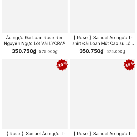
Áo ngực Đài Loan Rose Ren
【 Rose 】Samuel Áo ngực T-
Nguyên Ngực Lót Vải LYCRA®
shirt Đài Loan Mút Cao su Lót
Vải Tactel siêu mềm viền ren
350.750₫
350.750₫
575.000₫
575.000₫
cao cấp nguyên ngực ( Màu
Đen)
39%
39%
【 Rose 】Samuel Áo ngực T-
【 Rose 】Samuel Áo ngực T-