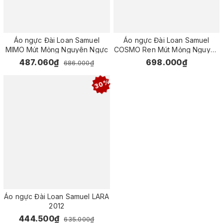
Áo ngực Đài Loan Samuel
Áo ngực Đài Loan Samuel
MIMO Mút Mỏng Nguyên Ngực
COSMO Ren Mút Mỏng Nguyên
Ngực
487.060₫
698.000₫
686.000₫
30%
Áo ngực Đài Loan Samuel LARA
2012
444.500₫
635.000₫