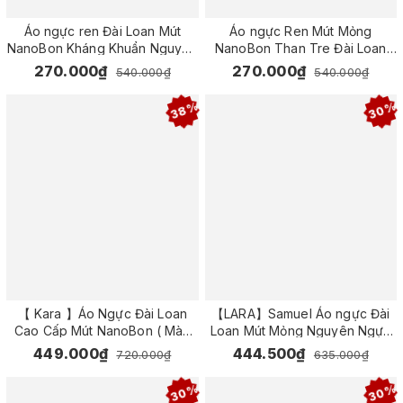
Áo ngực ren Đài Loan Mút
Áo ngực Ren Mút Mỏng
NanoBon Kháng Khuẩn Nguyên
NanoBon Than Tre Đài Loan
Ngực
Samuel RENO 5003
270.000₫
270.000₫
540.000₫
540.000₫
38%
30%
【 Kara 】Áo Ngực Đài Loan
【LARA】Samuel Áo ngực Đài
Cao Cấp Mút NanoBon ( Màu
Loan Mút Mỏng Nguyên Ngực
Da)
Ren ( Xanh Đen )
449.000₫
444.500₫
720.000₫
635.000₫
30%
30%