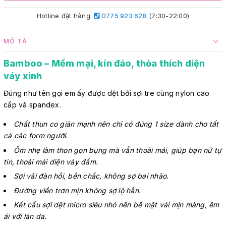
Hotline đặt hàng:
0775 923 628
(7:30-22:00)
MÔ TẢ
Bamboo – Mềm mại, kín đáo, thỏa thích diện
váy xinh
Đúng như tên gọi em ấy được dệt bởi sợi tre cùng nylon cao
cấp và spandex.
Chất thun co giãn mạnh nên chỉ có đúng 1 size dành cho tất
cả các form người.
Ôm nhẹ làm thon gọn bụng mà vẫn thoải mái, giúp bạn nữ tự
tin, thoải mái diện váy đầm.
Sợi vải đàn hồi, bền chắc, không sợ bai nhão.
Đường viền trơn mịn không sợ lộ hằn.
Kết cấu sợi dệt micro siêu nhỏ nên bề mặt vải mịn màng, êm
ái với làn da.