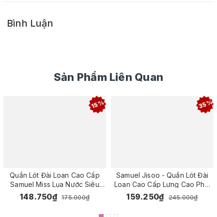
Bình Luận
Sản Phẩm Liên Quan
35%
15%
Quần Lót Đài Loan Cao Cấp
Samuel Jisoo - Quần Lót Đài
Samuel Miss Lụa Nước Siêu
Loan Cao Cấp Lưng Cao Phối
Mát
Ren
148.750₫
159.250₫
175.000₫
245.000₫