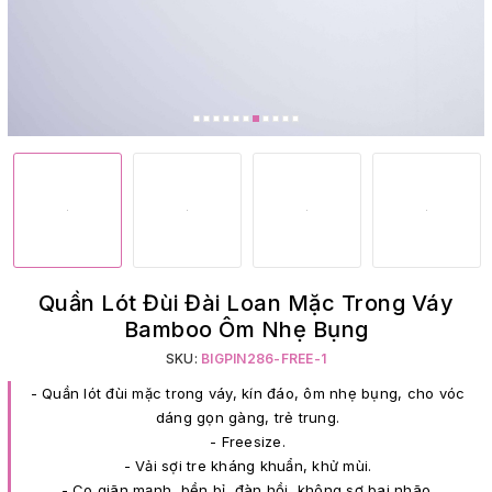
Quần Lót Đùi Đài Loan Mặc Trong Váy
Bamboo Ôm Nhẹ Bụng
SKU:
BIGPIN286-FREE-1
- Quần lót đùi mặc trong váy, kín đáo, ôm nhẹ bụng, cho vóc
dáng gọn gàng, trẻ trung.
- Freesize.
- Vải sợi tre kháng khuẩn, khử mùi.
- Co giãn mạnh, bền bỉ, đàn hồi, không sợ bai nhão.