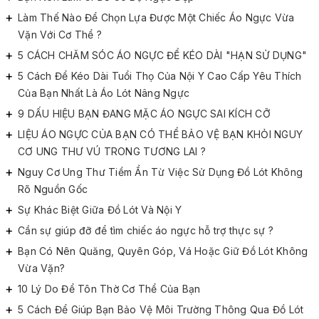
Làm Thế Nào Để Chọn Lựa Được Một Chiếc Áo Ngực Vừa
Vặn Với Cơ Thể ?
5 CÁCH CHĂM SÓC ÁO NGỰC ĐỂ KÉO DÀI "HẠN SỬ DỤNG"
5 Cách Để Kéo Dài Tuổi Thọ Của Nội Y Cao Cấp Yêu Thích
Của Bạn Nhất Là Áo Lót Nâng Ngực
9 DẤU HIỆU BẠN ĐANG MẶC ÁO NGỰC SAI KÍCH CỠ
LIỆU ÁO NGỰC CỦA BẠN CÓ THỂ BẢO VỆ BẠN KHỎI NGUY
CƠ UNG THƯ VÚ TRONG TƯƠNG LAI ?
Nguy Cơ Ung Thư Tiềm Ẩn Từ Việc Sử Dụng Đồ Lót Không
Rõ Nguồn Gốc
Sự Khác Biệt Giữa Đồ Lót Và Nội Y
Cần sự giúp đỡ để tìm chiếc áo ngực hỗ trợ thực sự ?
Bạn Có Nên Quăng, Quyên Góp, Vá Hoặc Giữ Đồ Lót Không
Vừa Vặn?
10 Lý Do Để Tôn Thờ Cơ Thể Của Bạn
5 Cách Để Giúp Bạn Bảo Vệ Môi Trường Thông Qua Đồ Lót