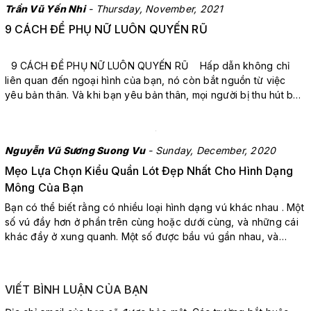
Trần Vũ Yến Nhi
- Thursday, November, 2021
9 CÁCH ĐỂ PHỤ NỮ LUÔN QUYẾN RŨ
9 CÁCH ĐỂ PHỤ NỮ LUÔN QUYẾN RŨ Hấp dẫn không chỉ
liên quan đến ngoại hình của bạn, nó còn bắt nguồn từ việc
yêu bản thân. Và khi bạn yêu bản thân, mọi người bị thu hút bởi
bạn, họ muốn ở bên bạn. Họ hút về phía bạn. Và vì vậy Samuel
muốn bắt đầu bằng cách khuyến khích bạn đi...
Nguyễn Vũ Sương Suong Vu
- Sunday, December, 2020
Mẹo Lựa Chọn Kiểu Quần Lót Đẹp Nhất Cho Hình Dạng
Mông Của Bạn
Bạn có thể biết rằng có nhiều loại hình dạng vú khác nhau . Một
số vú đầy hơn ở phần trên cùng hoặc dưới cùng, và những cái
khác đầy ở xung quanh. Một số được bầu vú gần nhau, và
những người khác thì lại có vú cách xa nhau hơn. Một số thậm
chí có kích thướ...
VIẾT BÌNH LUẬN CỦA BẠN