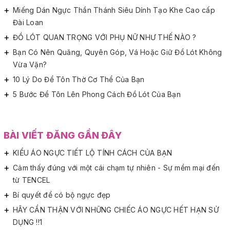
Miếng Dán Ngực Thần Thánh Siêu Dính Tạo Khe Cao cấp
Đài Loan
ĐỒ LÓT QUAN TRỌNG VỚI PHỤ NỮ NHƯ THẾ NÀO ?
Bạn Có Nên Quăng, Quyên Góp, Vá Hoặc Giữ Đồ Lót Không
Vừa Vặn?
10 Lý Do Để Tôn Thờ Cơ Thể Của Bạn
5 Bước Để Tôn Lên Phong Cách Đồ Lót Của Bạn
BÀI VIẾT ĐĂNG GẦN ĐÂY
KIỂU ÁO NGỰC TIẾT LỘ TÍNH CÁCH CỦA BẠN
Cảm thấy đúng với một cái chạm tự nhiên - Sự mềm mại đến
từ TENCEL
Bí quyết để có bộ ngực đẹp
HÃY CẨN THẬN VỚI NHỮNG CHIẾC ÁO NGỰC HẾT HẠN SỬ
DỤNG !!1