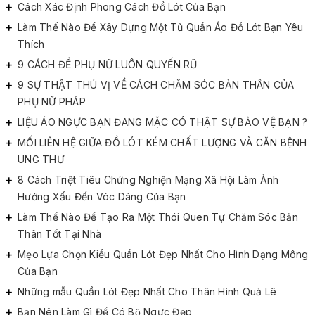
Cách Xác Định Phong Cách Đồ Lót Của Bạn
Làm Thế Nào Để Xây Dựng Một Tủ Quần Áo Đồ Lót Bạn Yêu
Thích
9 CÁCH ĐỂ PHỤ NỮ LUÔN QUYẾN RŨ
9 SỰ THẬT THÚ VỊ VỀ CÁCH CHĂM SÓC BẢN THÂN CỦA
PHỤ NỮ PHÁP
LIỆU ÁO NGỰC BẠN ĐANG MẶC CÓ THẬT SỰ BẢO VỆ BẠN ?
MỐI LIÊN HỆ GIỮA ĐỒ LÓT KÉM CHẤT LƯỢNG VÀ CĂN BỆNH
UNG THƯ
8 Cách Triệt Tiêu Chứng Nghiện Mạng Xã Hội Làm Ảnh
Hưởng Xấu Đến Vóc Dáng Của Bạn
Làm Thế Nào Để Tạo Ra Một Thói Quen Tự Chăm Sóc Bản
Thân Tốt Tại Nhà
Mẹo Lựa Chọn Kiểu Quần Lót Đẹp Nhất Cho Hình Dạng Mông
Của Bạn
Những mẫu Quần Lót Đẹp Nhất Cho Thân Hình Quả Lê
Bạn Nên Làm Gì Để Có Bộ Ngực Đẹp