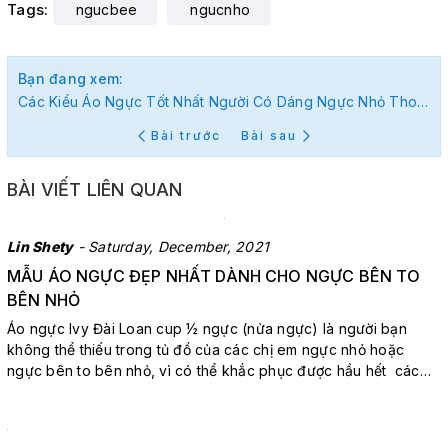
Tags:
ngucbee
ngucnho
Bạn đang xem:
Các Kiểu Áo Ngực Tốt Nhất Người Có Dáng Ngực Nhỏ Thon Gọn
Bài trước
Bài sau
BÀI VIẾT LIÊN QUAN
Lin Shety
- Saturday, December, 2021
MẪU ÁO NGỰC ĐẸP NHẤT DÀNH CHO NGỰC BÊN TO
BÊN NHỎ
Áo ngực Ivy Đài Loan cup ½ ngực (nửa ngực) là người bạn
không thể thiếu trong tủ đồ của các chị em ngực nhỏ hoặc
ngực bên to bên nhỏ, vì có thể khắc phục được hầu hết các
vấn đề vòng 1 nhỏ của chị em. Ngực bên to bên nhỏ là một điều
phổ biến! Nếu bạn có ngực nhỏ hoặc ngực bên to bên nhỏ
hơn...