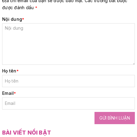
Địa chỉ email của bạn sẽ được bảo mật. Các trường bắt buộc
được đánh dấu
*
Nội dung
*
Họ tên
*
Email
*
GỬI BÌNH LUẬN
BÀI VIẾT NỔI BẬT