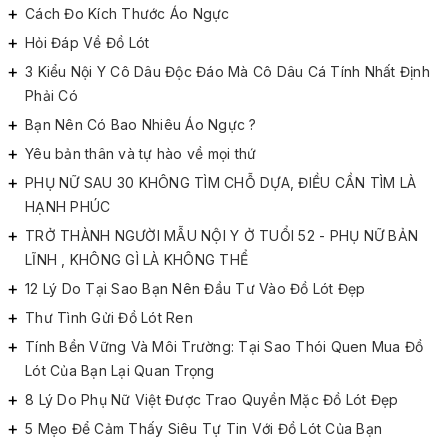
Cách Đo Kích Thước Áo Ngực
Hỏi Đáp Về Đồ Lót
3 Kiểu Nội Y Cô Dâu Độc Đáo Mà Cô Dâu Cá Tính Nhất Định
Phải Có
Bạn Nên Có Bao Nhiêu Áo Ngực ?
Yêu bản thân và tự hào về mọi thứ
PHỤ NỮ SAU 30 KHÔNG TÌM CHỖ DỰA, ĐIỀU CẦN TÌM LÀ
HẠNH PHÚC
TRỞ THÀNH NGƯỜI MẪU NỘI Y Ở TUỔI 52 - PHỤ NỮ BẢN
LĨNH , KHÔNG GÌ LÀ KHÔNG THỂ
12 Lý Do Tại Sao Bạn Nên Đầu Tư Vào Đồ Lót Đẹp
Thư Tình Gửi Đồ Lót Ren
Tính Bền Vững Và Môi Trường: Tại Sao Thói Quen Mua Đồ
Lót Của Bạn Lại Quan Trọng
8 Lý Do Phụ Nữ Việt Được Trao Quyền Mặc Đồ Lót Đẹp
5 Mẹo Để Cảm Thấy Siêu Tự Tin Với Đồ Lót Của Bạn