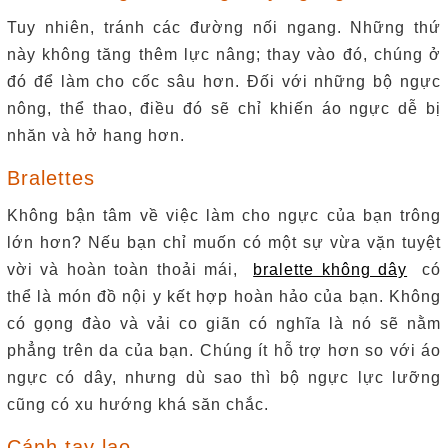
Tuy nhiên, tránh các đường nối ngang.
Những thứ
này không tăng thêm lực nâng;
thay vào đó, chúng ở
đó để làm cho cốc sâu hơn.
Đối với những bộ ngực
nông, thể thao, điều đó sẽ chỉ khiến áo ngực dễ bị
nhăn và hở hang hơn.
Bralettes
Không bận tâm về việc làm cho ngực của bạn trông
lớn hơn?
Nếu bạn chỉ muốn có một sự vừa vặn tuyệt
vời và hoàn toàn thoải mái,
bralette không dây
có
thể là món đồ nội y kết hợp hoàn hảo của bạn.
Không
có gọng đào và vải co giãn có nghĩa là nó sẽ nằm
phẳng trên da của bạn.
Chúng ít hỗ trợ hơn so với áo
ngực có dây, nhưng dù sao thì bộ ngực lực lưỡng
cũng có xu hướng khá săn chắc.
Cánh tay lao