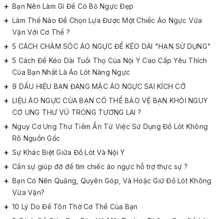
Bạn Nên Làm Gì Để Có Bộ Ngực Đẹp
Làm Thế Nào Để Chọn Lựa Được Một Chiếc Áo Ngực Vừa
Vặn Với Cơ Thể ?
5 CÁCH CHĂM SÓC ÁO NGỰC ĐỂ KÉO DÀI "HẠN SỬ DỤNG"
5 Cách Để Kéo Dài Tuổi Thọ Của Nội Y Cao Cấp Yêu Thích
Của Bạn Nhất Là Áo Lót Nâng Ngực
9 DẤU HIỆU BẠN ĐANG MẶC ÁO NGỰC SAI KÍCH CỠ
LIỆU ÁO NGỰC CỦA BẠN CÓ THỂ BẢO VỆ BẠN KHỎI NGUY
CƠ UNG THƯ VÚ TRONG TƯƠNG LAI ?
Nguy Cơ Ung Thư Tiềm Ẩn Từ Việc Sử Dụng Đồ Lót Không
Rõ Nguồn Gốc
Sự Khác Biệt Giữa Đồ Lót Và Nội Y
Cần sự giúp đỡ để tìm chiếc áo ngực hỗ trợ thực sự ?
Bạn Có Nên Quăng, Quyên Góp, Vá Hoặc Giữ Đồ Lót Không
Vừa Vặn?
10 Lý Do Để Tôn Thờ Cơ Thể Của Bạn