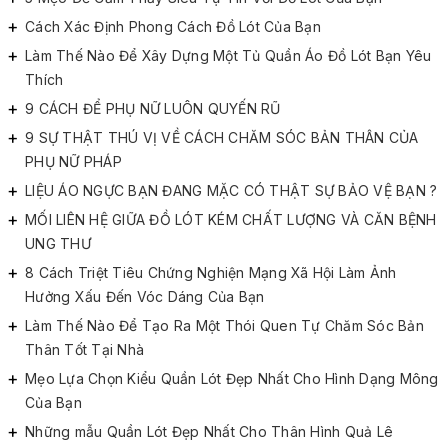
Cách Xác Định Phong Cách Đồ Lót Của Bạn
Làm Thế Nào Để Xây Dựng Một Tủ Quần Áo Đồ Lót Bạn Yêu
Thích
9 CÁCH ĐỂ PHỤ NỮ LUÔN QUYẾN RŨ
9 SỰ THẬT THÚ VỊ VỀ CÁCH CHĂM SÓC BẢN THÂN CỦA
PHỤ NỮ PHÁP
LIỆU ÁO NGỰC BẠN ĐANG MẶC CÓ THẬT SỰ BẢO VỆ BẠN ?
MỐI LIÊN HỆ GIỮA ĐỒ LÓT KÉM CHẤT LƯỢNG VÀ CĂN BỆNH
UNG THƯ
8 Cách Triệt Tiêu Chứng Nghiện Mạng Xã Hội Làm Ảnh
Hưởng Xấu Đến Vóc Dáng Của Bạn
Làm Thế Nào Để Tạo Ra Một Thói Quen Tự Chăm Sóc Bản
Thân Tốt Tại Nhà
Mẹo Lựa Chọn Kiểu Quần Lót Đẹp Nhất Cho Hình Dạng Mông
Của Bạn
Những mẫu Quần Lót Đẹp Nhất Cho Thân Hình Quả Lê