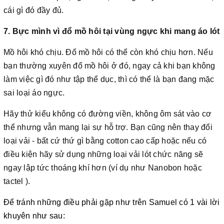
cái gì đó đầy đủ.
7. Bực mình vì đổ mồ hôi tại vùng ngực khi mang áo lót
Mồ hôi khó chịu. Đổ mồ hôi có thể còn khó chịu hơn. Nếu
bạn thường xuyên đổ mồ hôi ở đó, ngay cả khi bạn không
làm việc gì đó như tập thể dục, thì có thể là bạn đang mặc
sai loại áo ngực.
Hãy thử kiểu không có đường viền, không ôm sát vào cơ
thể nhưng vẫn mang lại sự hỗ trợ. Bạn cũng nên thay đổi
loại vải - bất cứ thứ gì bằng cotton cao cấp hoặc nếu có
điều kiện hãy sử dụng những loại vải lót chức năng sẽ
ngay lập tức thoáng khí hơn (ví dụ như Nanobon hoặc
tactel ).
Để tránh những điều phải gặp như trên Samuel có 1 vài lời
khuyên như sau: