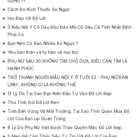
DỤNG !!1
Cách Đo Kích Thước Áo Ngực
Hỏi Đáp Về Đồ Lót
3 Kiểu Nội Y Cô Dâu Độc Đáo Mà Cô Dâu Cá Tính Nhất Định
Phải Có
Bạn Nên Có Bao Nhiêu Áo Ngực ?
Yêu bản thân và tự hào về mọi thứ
PHỤ NỮ SAU 30 KHÔNG TÌM CHỖ DỰA, ĐIỀU CẦN TÌM LÀ
HẠNH PHÚC
TRỞ THÀNH NGƯỜI MẪU NỘI Y Ở TUỔI 52 - PHỤ NỮ BẢN
LĨNH , KHÔNG GÌ LÀ KHÔNG THỂ
12 Lý Do Tại Sao Bạn Nên Đầu Tư Vào Đồ Lót Đẹp
Thư Tình Gửi Đồ Lót Ren
Tính Bền Vững Và Môi Trường: Tại Sao Thói Quen Mua Đồ
Lót Của Bạn Lại Quan Trọng
8 Lý Do Phụ Nữ Việt Được Trao Quyền Mặc Đồ Lót Đẹp
5 Mẹo Để Cảm Thấy Siêu Tự Tin Với Đồ Lót Của Bạn