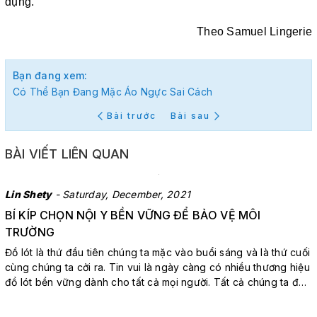
dụng.
Theo Samuel Lingerie
Bạn đang xem:
Có Thể Bạn Đang Mặc Áo Ngực Sai Cách
Bài trước
Bài sau
BÀI VIẾT LIÊN QUAN
Lin Shety
- Saturday, December, 2021
BÍ KÍP CHỌN NỘI Y BỀN VỮNG ĐỂ BẢO VỆ MÔI
TRƯỜNG
Đồ lót là thứ đầu tiên chúng ta mặc vào buổi sáng và là thứ cuối
cùng chúng ta cởi ra. Tin vui là ngày càng có nhiều thương hiệu
đồ lót bền vững dành cho tất cả mọi người. Tất cả chúng ta đều
có thể thừa nhận rằng những chiếc quần lót nữ thoải mái thực
sự có thể tạo nên một ngày của chúng ta. Đó ...