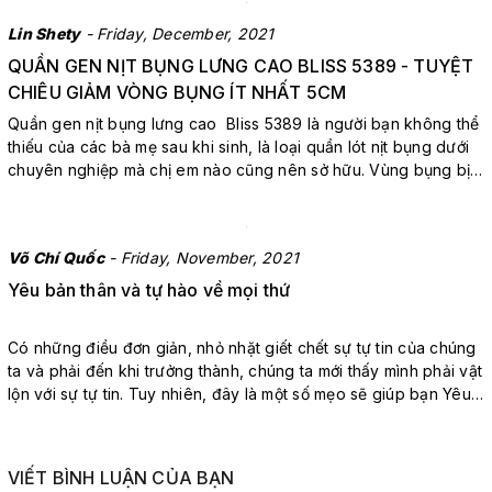
Lin Shety
- Friday, December, 2021
QUẦN GEN NỊT BỤNG LƯNG CAO BLISS 5389 - TUYỆT
CHIÊU GIẢM VÒNG BỤNG ÍT NHẤT 5CM
Quần gen nịt bụng lưng cao Bliss 5389 là người bạn không thể
thiếu của các bà mẹ sau khi sinh, là loại quần lót nịt bụng dưới
chuyên nghiệp mà chị em nào cũng nên sở hữu. Vùng bụng bị
chảy xệ, nhão và kém săn chắc là vấn đề muôn thuở của mẹ
bầu sau sinh. Ngoài ra hiện nay rất nhiều chị em...
Võ Chí Quốc
- Friday, November, 2021
Yêu bản thân và tự hào về mọi thứ
Có những điều đơn giản, nhỏ nhặt giết chết sự tự tin của chúng
ta và phải đến khi trưởng thành, chúng ta mới thấy mình phải vật
lộn với sự tự tin. Tuy nhiên, đây là một số mẹo sẽ giúp bạn Yêu
bản thân và Tự hào về mọi thứ và tăng cường sự tự tin của bạn
trở lại. 1. Biết mình Lý do chính ...
VIẾT BÌNH LUẬN CỦA BẠN